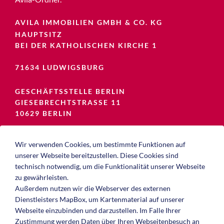
AVILA IMMOBILIEN GMBH & CO. KG
HAUPTSITZ
BEI DER KATHOLISCHEN KIRCHE 1
71634 LUDWIGSBURG
GESCHÄFTSSTELLE BERLIN
GIESEBRECHTSTRASSE 11
10629 BERLIN
TEL.:
07141 911-7300
Wir verwenden Cookies, um bestimmte Funktionen auf
FAX:
07141 911-7301
unserer Webseite bereitzustellen. Diese Cookies sind
MAIL:
kontakt[at]avila-immobilien.de
technisch notwendig, um die Funktionalität unserer Webseite
zu gewährleisten.
ANFAHRT ANZEIGEN
Außerdem nutzen wir die Webserver des externen
Dienstleisters MapBox, um Kartenmaterial auf unserer
Webseite einzubinden und darzustellen. Im Falle Ihrer
Zustimmung werden Daten über Ihren Webseitenbesuch an