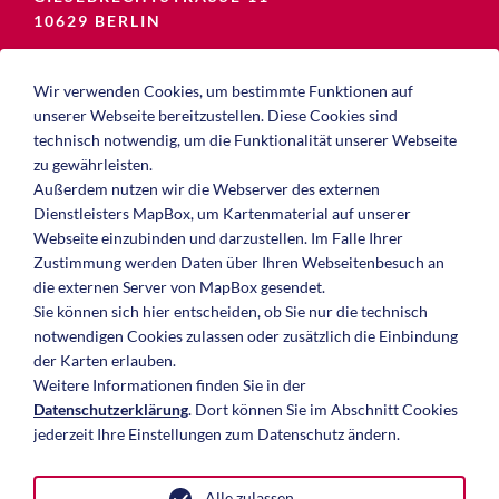
10629 BERLIN
TEL.:
07141 911-7300
Wir verwenden Cookies, um bestimmte Funktionen auf
FAX:
07141 911-7301
unserer Webseite bereitzustellen. Diese Cookies sind
MAIL:
kontakt[at]avila-immobilien.de
technisch notwendig, um die Funktionalität unserer Webseite
zu gewährleisten.
ANFAHRT ANZEIGEN
Außerdem nutzen wir die Webserver des externen
Dienstleisters MapBox, um Kartenmaterial auf unserer
Webseite einzubinden und darzustellen. Im Falle Ihrer
Zustimmung werden Daten über Ihren Webseitenbesuch an
die externen Server von MapBox gesendet.
Sie können sich hier entscheiden, ob Sie nur die technisch
notwendigen Cookies zulassen oder zusätzlich die Einbindung
der Karten erlauben.
HOME
Weitere Informationen finden Sie in der
Datenschutzerklärung
. Dort können Sie im Abschnitt Cookies
ÜBER UNS
jederzeit Ihre Einstellungen zum Datenschutz ändern.
IMMOBILIEN
INVESTOREN & EIGENTÜMER
Alle zulassen