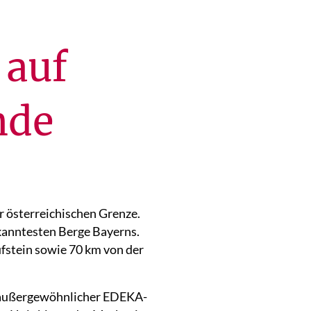
 auf
nde
r österreichischen Grenze.
kanntesten Berge Bayerns.
fstein sowie 70 km von der
er außergewöhnlicher EDEKA-